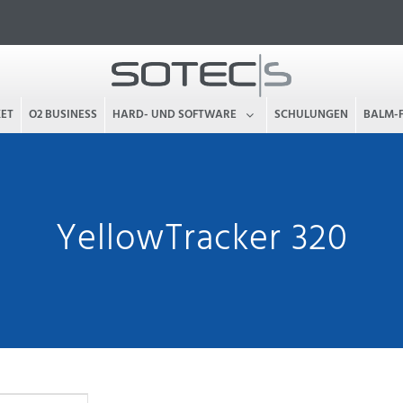
KET
O2 BUSINESS
HARD- UND SOFTWARE
SCHULUNGEN
BALM-
YellowTracker 320