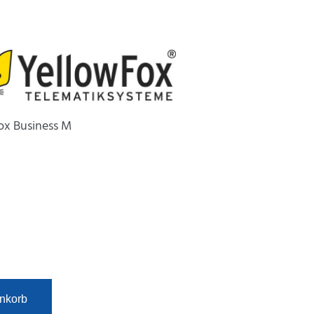
ox Business M
Alternative:
nkorb